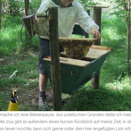
mache ich eine Bienenpause. Aus praktischen Gründen stelle ich mein
eite 204 gibt es außerdem einen kurzen Rückblick auf meine Zeit, in d
 lesen möchte, kann sich gerne unter dem hier angefügten Link inf