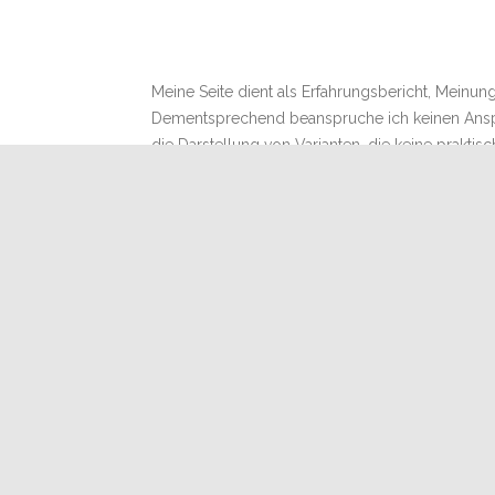
Meine Seite dient als Erfahrungsbericht, Mei
Dementsprechend beanspruche ich keinen Anspruc
die Darstellung von Varianten, die keine prakt
Zuvor habe ich mehrere Jahre mit Golzbeuten (
Hive oder Oberträgerbeute hatte ich in einem B
Agriculture Organization of the United Nations) 
Seit dem ist viel passiert die Top-Bar-Hive hat
Bücher, die sich (auch) mit der Oberträgerbeute
haben sich des Themas angenommen. Gerade in S
17 Jahre Hobbyimkern in der Oberträgerb
Meine TOP-Tipps aus eigener Erfahrung
Pläne und Hilfsmittel
Kontakt
Impressum