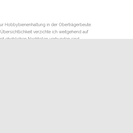
ur Hobbybienenhaltung in der Oberträgerbeute.
bersichtlichkeit verzichte ich weitgehend auf
 mit eheblichen Nachteilen verbunden sind.
n und Trogbeuten imkern dürfen. Die Top-Bar-
p Kumasi) im Netz bei der FAO (Food and
nlösung entwickelt. Man findet verschiedene
 Konzerne in der Form von Förderprojekten,
fig Hinweise auf die Oberträgerbeute.