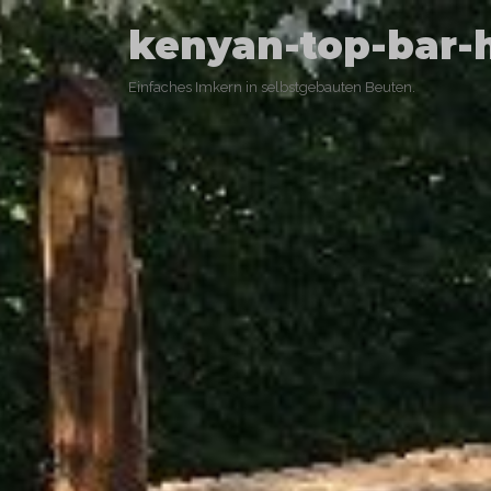
kenyan-top-bar-
Einfaches Imkern in selbstgebauten Beuten.