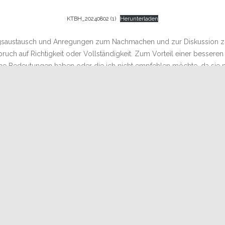
KTBH_20240802 (1)
Herunterladen
nungsaustausch und Anregungen zum Nachmachen und zur Diskussion z
h auf Richtigkeit oder Vollständigkeit. Zum Vorteil einer besseren Ü
ische Bedeutungen haben oder die ich nicht empfehlen möchte, da sie
Längslagerbeuten), Magazinen und kurzfristig auch mit Auszugsbeute
uch zur Bienenhaltung in Afrika entdeckt und danach Bauskizzen (Ty
als Information für die Entwicklungshilfe gefunden.
 sich vom unbekannten Exoten zu einer etablierten Spezial- und Nische
 beschäftigen. Imkervereine und Bieneninstitute, aber auch deutsche
chulprojekten und zur Anfängerschulung in Vereinen findet man häu
eute